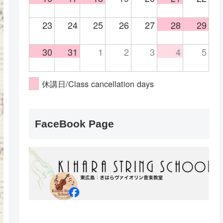
23
24
25
26
27
28
29
30
31
1
2
3
4
5
休講日/Class cancellation days
FaceBook Page