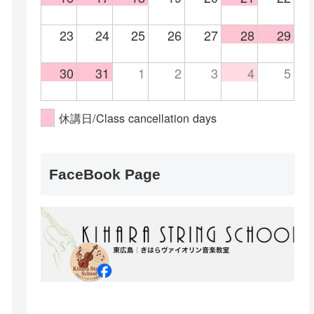
23
24
25
26
27
28
29
30
31
1
2
3
4
5
休講日/Class cancellation days
FaceBook Page